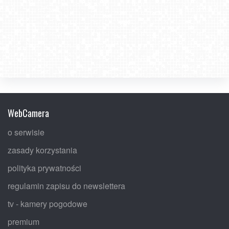
WebCamera
o serwisie
zasady korzystania
polityka prywatności
regulamin zapisu do newslettera
tv - kamery pogodowe
premium