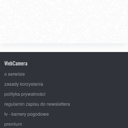
WebCamera
o serwisie
zasady korzystania
polityka prywatności
regulamin zapisu do newslettera
tv - kamery pogodowe
premium