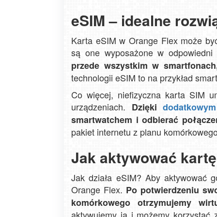
eSIM – idealne rozwi
Karta eSIM w Orange Flex może być 
są one wyposażone w odpowiedni
przede wszystkim w smartfonach,
technologii eSIM to na przykład smartw
Co więcej, niefizyczna karta SIM um
urządzeniach.
Dzięki
dodatkowym
smartwatchem i odbierać połącze
pakiet internetu z planu komórkoweg
Jak aktywować kartę
Jak działa eSIM? Aby aktywować g
Orange Flex.
Po potwierdzeniu swo
komórkowego otrzymujemy wirt
aktywujemy ją i możemy korzystać z 