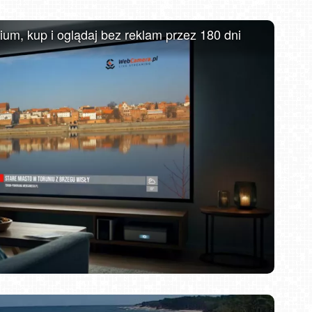
MIELNO - widok na promenadę NOWOŚĆ
m, kup i oglądaj bez reklam przez 180 dni
DZIWNÓW - widok na plażę