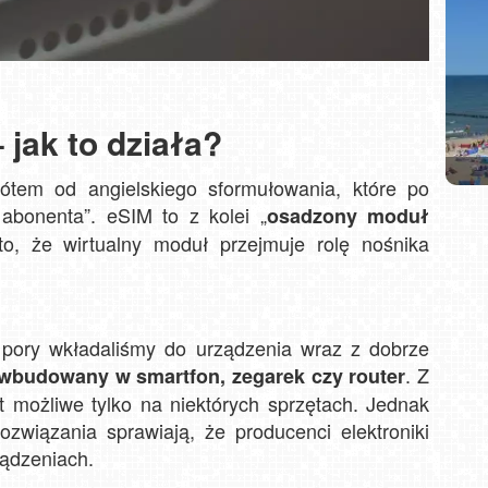
 jak to działa?
rótem od angielskiego sformułowania, które po
Dzie
Zło
SZC
abonenta”. eSIM to z kolei „
osadzony moduł
RES
Ś
to, że wirtualny moduł przejmuje rolę nośnika
 pory wkładaliśmy do urządzenia wraz z dobrze
. Z
 wbudowany w smartfon, zegarek czy router
 możliwe tylko na niektórych sprzętach. Jednak
rozwiązania sprawiają, że producenci elektroniki
ządzeniach.