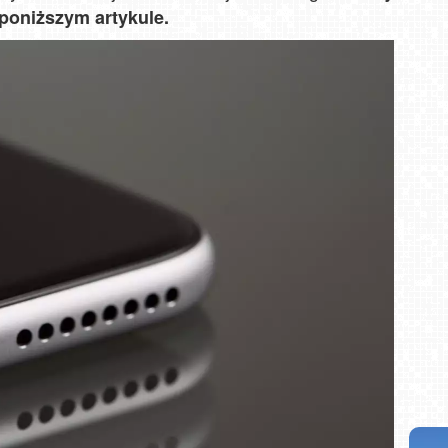
poniższym artykule.
i NOWOŚĆ
Władysławowo - widok na plażę - NOWOŚĆ