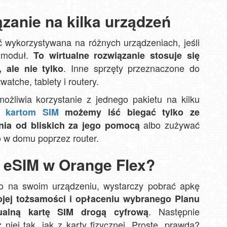
ązanie na kilka urządzeń
wykorzystywana na różnych urządzeniach, jeśli
 moduł.
To wirtualne rozwiązanie stosuje się
. Inne sprzęty przeznaczone do
 ale nie tylko
atche, tablety i routery.
ożliwia korzystanie z jednego pakietu na kilku
 kartom SIM
możemy iść biegać tylko ze
albo zużywać
nia od bliskich za jego pomocą
o w domu poprzez router.
 eSIM w Orange Flex?
o na swoim urządzeniu, wystarczy pobrać apkę
jej tożsamości i opłaceniu wybranego Planu
. Następnie
ualną kartę SIM drogą cyfrową
niej tak, jak z karty fizycznej. Proste, prawda?