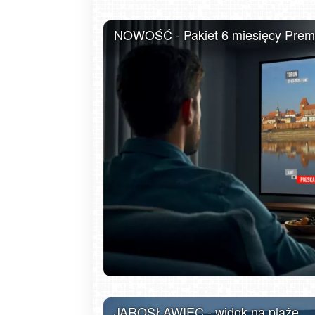
USTKA - widok z pylonu na plażę
NOWOŚĆ - Pakiet 6 miesięcy Premiu
Gdańsk - Brzeźno molo
JAROSŁAWIEC - widok na plażę