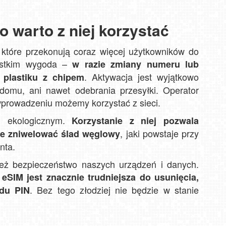
o warto z niej korzystać
Mea
Resor
Skoln
 które przekonują coraz więcej użytkowników do
W
Jan
ystkim wygoda –
w razie zmiany numeru lub
. Aktywacja jest wyjątkowo
 plastiku z chipem
domu, ani nawet odebrania przesyłki. Operator
wprowadzeniu możemy korzystać z sieci.
m ekologicznym.
Korzystanie z niej pozwala
, jaki powstaje przy
kże zniwelować ślad węglowy
nta.
też bezpieczeństwo naszych urządzeń i danych.
 eSIM jest znacznie trudniejsza do usunięcia,
. Bez tego złodziej nie będzie w stanie
du PIN