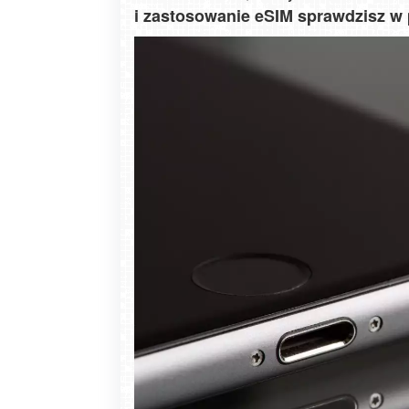
i zastosowanie eSIM sprawdzisz w 
Zakopane - widok na deptak Krupówk