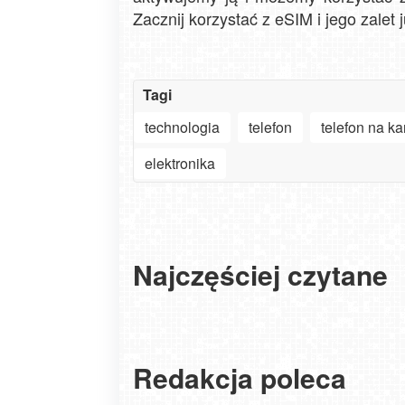
Zacznij korzystać z eSIM i jego zalet j
Tagi
technologia
telefon
telefon na ka
elektronika
Najczęściej czytane
Szanowny użytkowniku APLIKACJI - ważne
zmiany w aplikacjach na Smart TV, LG, And
30. Góralski Festiwal w Bachledce: Tradycj
oraz iOS od WebCamera.pl
gwiazdy i niezapomniane emocje!
Redakcja poleca