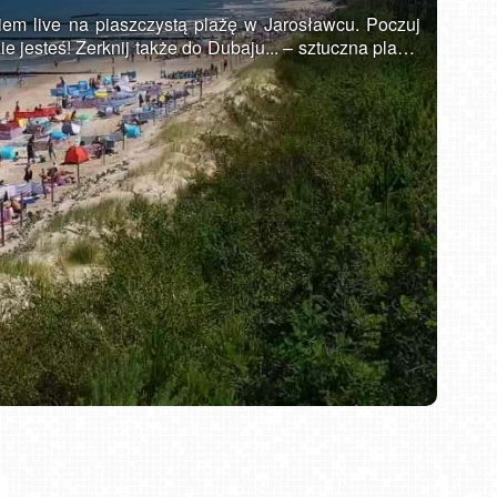
em live na piaszczystą plażę w Jarosławcu. Poczuj
e jesteś! Zerknij także do Dubaju... – sztuczna plaża.
ona w województwie zachodniopomorskim na Wybrzeżu
zy miastami Ustka i Darłowo. Posiada bardzo
onomiczną, co pozwala przyjąć rzesze turystów w
oraz sporej liczbie atrakcji każdy znajdzie tu coś dla
rystyczną, Jarosławiec ma do zaoferowania naprawdę
necznych na pięknej plaży, czy wodnej zabawie w
 Bursztynu, bądź oglądać wspaniałe widoki z 33
1838 roku. W pobliżu czyste, zielone lasy z licznymi
nadto, nieco na wschód znajduje się polodowcowe
ć żaglówkami bądź rowerkami wodnymi. Miejscowi
nnej, bądź wybrania się z całą rodziną do aquaparku.
ruszaj na urlop. Pozwól by nasza kamera pomogła Ci
Bielsko-Biała Plac Wojska Polskiego NOWOŚĆ