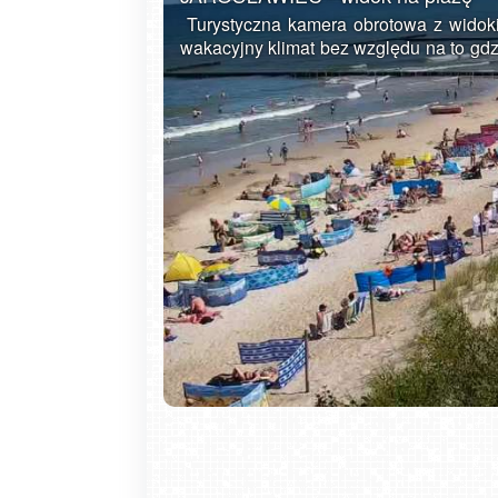
Turystyczna kamera obrotowa z widoki
wakacyjny klimat bez względu na to gdzi
Jarosławiec to letniskowa wieś położ
Słowińskim nad Bałtykiem pomięd
rozbudowaną bazę noclegową i gastr
sezonie letnim. Dzięki szerokim plażom 
siebie. Jak na typową miejscowość tu
wiele. Oprócz zażywania kąpieli sło
Bałtyku, można tu odwiedzić Muzeum
metrowej zabytkowej latarni morskiej z 
ścieżkami pieszymi i rowerowymi. Po
jezioro Wicko, gdzie można popływa
zachęcają także do uprawiania jazdy ko
Nie marnuj czasu. Sprawdź prognozę i 
przywołać wspomnienia z wakacji.
Krupówki - widok na deptak