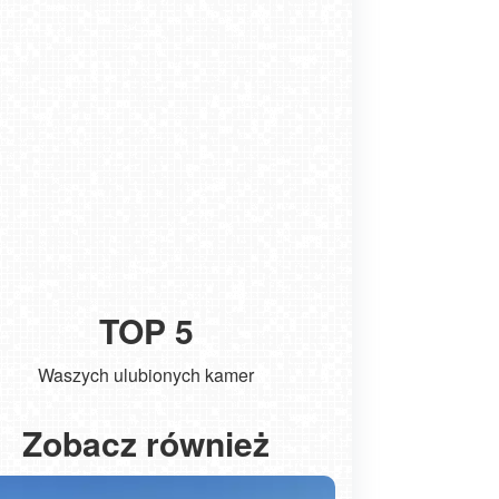
TOP 5
Waszych ulubionych kamer
Kołobrzeg - widok na molo
ŁEBA - wido
Zobacz również