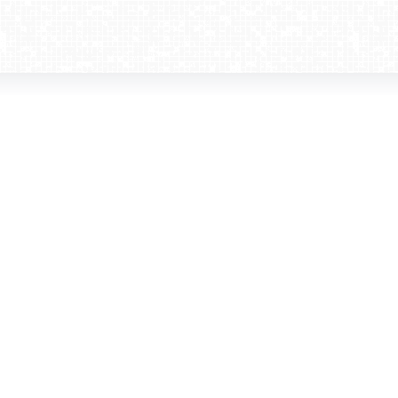
amera dla biznesu
Kontakt
WebCamera Media Sp. z o.o.
 reklamodawców
ul. św. Filipa 23/4
ta
31-150 Kraków
ie oglądać?
tel. +48 12 442 01 86
akt
rencje
webcamera@webcamera.pl
ały FAST
Redakcja
"WEBCAMERA.PL"
ul. Floriańska 9A
34-120 Andrychów