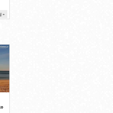
j »
ko