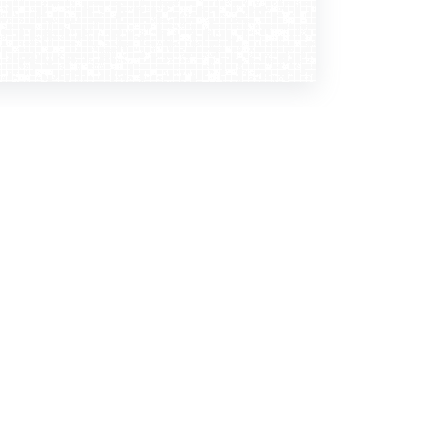
Dołącz do nas
Newsletter
zapisz mnie
© Copyright © by WebCamera
Media sp. z o.o. Wszelkie Prawa
Zastrzeżone.