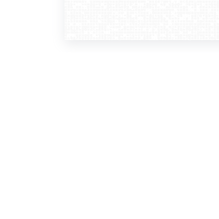
WebCamera
WebC
o serwisie
dla
zasady korzystania
ofer
polityka prywatności
gdz
regulamin zapisu do newslettera
kont
tv - kamery pogodowe
refe
premium
kan
Prywatność
treść zgody
zarządzaj swoją prywatnością