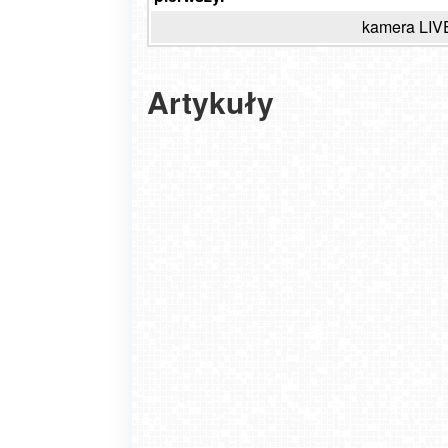
kamera LIV
Artykuły
Tyle zapłacisz za dorsza nad morzem w 20
roku. Lepiej usiądź, zanim to przeczytasz
2025-07-03