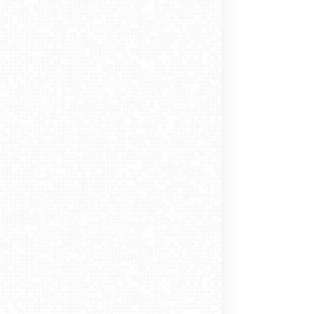
Międzyzdroje, miasto gwiazd
-02-01