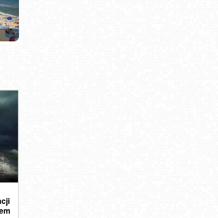
cji
iem