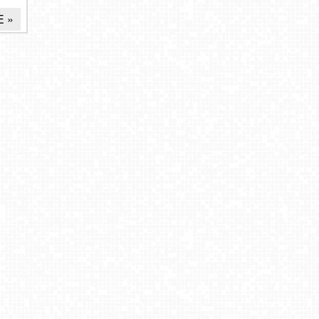
E »
25
Kamery w Międzyzdrojach. Przewodnik po
…
nieodkrytych miejscach dla turystów
2023-06-09
2022