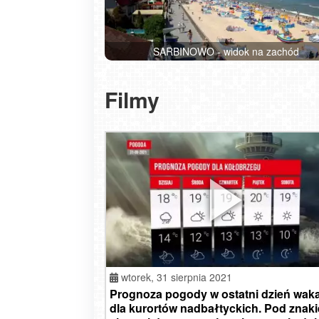
SARBINOWO - widok na zachód
Filmy
wtorek,
31 sierpnia 2021
Prognoza pogody w ostatni dzień waka
dla kurortów nadbałtyckich. Pod znak