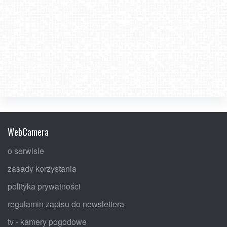
WebCamera
o serwisie
zasady korzystania
polityka prywatności
regulamin zapisu do newslettera
tv - kamery pogodowe