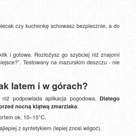
plecak czy kuchenkę schowasz bezpiecznie, a do
ik i gotowe. Rozłożysz go szybciej niż znajomi
miejsce?”. Testowany na mazurskim deszczu - nie
wak latem i w górach?
j, niż podpowiada aplikacja pogodowa.
Dlatego
.
 przed nocną klątwą zmarzlaka
fortem ok. 10–15°C.
jlepiej z syntetykiem (lepiej znosi wilgoć).