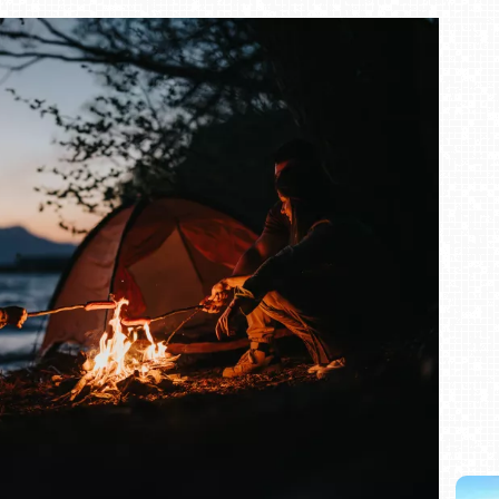
i NOWOŚĆ
Władysławowo - widok na plażę - NOWOŚĆ