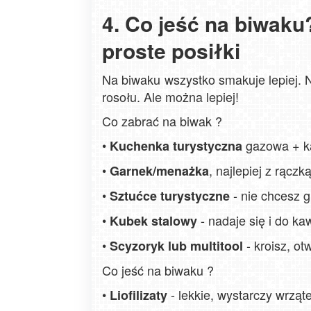
4. Co jeść na biwak
proste posiłki
Na biwaku wszystko smakuje lepiej
rosołu. Ale można lepiej!
Co zabrać na biwak ?
•
gazowa + ka
Kuchenka turystyczna
•
, najlepiej z rączk
Garnek/menażka
•
- nie chcesz 
Sztućce turystyczne
•
- nadaje się i do ka
Kubek stalowy
•
- kroisz, o
Scyzoryk lub multitool
Co jeść na biwaku ?
•
- lekkie, wystarczy wrząt
Liofilizaty