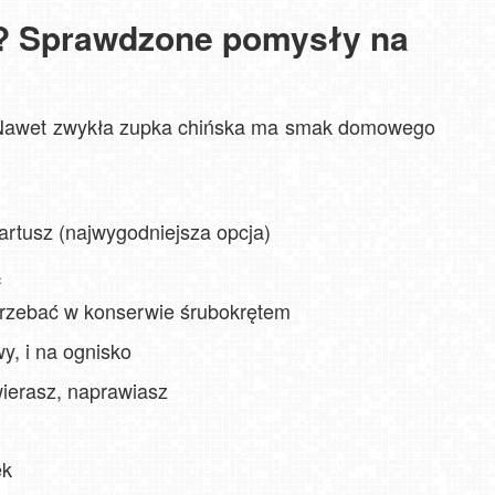
u? Sprawdzone pomysły na
. Nawet zwykła zupka chińska ma smak domowego
rtusz (najwygodniejsza opcja)
ą
grzebać w konserwie śrubokrętem
wy, i na ognisko
twierasz, naprawiasz
ek