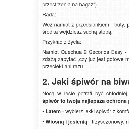
przestrzenią na bagaż”).
Rada:
Weź namiot z przedsionkiem - buty, 
środka wejdziesz suchą stopą.
Przykład z życia:
Namiot Quechua 2 Seconds Easy - kl
zdążą zapytać „czy już jest gotowe 
przeciekł ani razu.
2. Jaki śpiwór na bi
Nocą w lesie potrafi być chłodnie
śpiwór to twoja najlepsza ochrona
•
- wybierz lekki śpiwór z kom
Latem
•
- trzysezonowy, na
Wiosną i jesienią