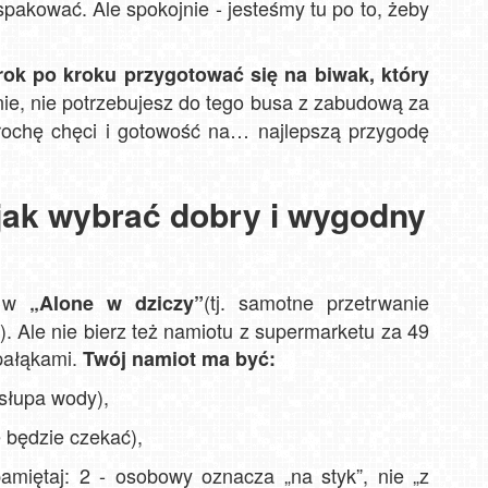
spakować. Ale spokojnie - jesteśmy tu po to, żeby
rok po kroku przygotować się na biwak, który
C
 nie, nie potrzebujesz do tego busa z zabudową za
U Ję
 trochę chęci i gotowość na… najlepszą przygodę
R
 jak wybrać dobry i wygodny
 w
(tj. samotne przetrwanie
„Alone w dziczy”
. Ale nie bierz też namiotu z supermarketu za 49
 pałąkami.
Twój namiot ma być:
łupa wody),
 będzie czekać),
amiętaj: 2 - osobowy oznacza „na styk”, nie „z