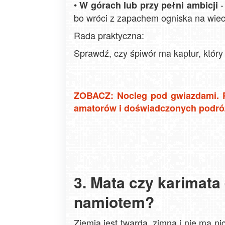
•
-
W górach lub przy pełni ambicji
bo wróci z zapachem ogniska na wiec
Rada praktyczna:
Sprawdź, czy śpiwór ma kaptur, który o
ZOBACZ: Nocleg pod gwiazdami. 
amatorów i doświadczonych podró
3. Mata czy karimata
namiotem?
Ziemia jest twarda, zimna i nie ma 