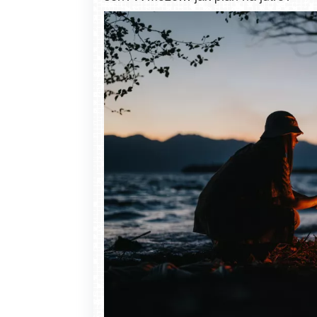
Zakopane - widok na deptak Krupówk