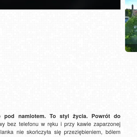
Ski
SŁ
MA
Krakó
e pod namiotem. To styl życia. Powrót do
 bez telefonu w ręku i przy kawie zaparzonej
anka nie skończyła się przeziębieniem, bólem