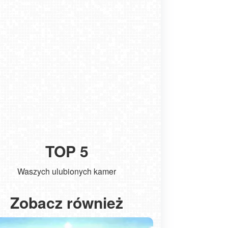
TOP 5
Waszych ulubionych kamer
Kołobrzeg - widok na molo
ŁEBA - wido
Zobacz również