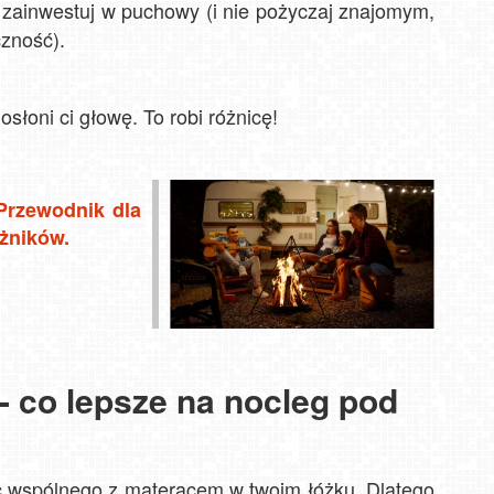
 zainwestuj w puchowy (i nie pożyczaj znajomym,
zność).
słoni ci głowę. To robi różnicę!
Przewodnik dla
żników.
 - co lepsze na nocleg pod
nic wspólnego z materacem w twoim łóżku. Dlatego