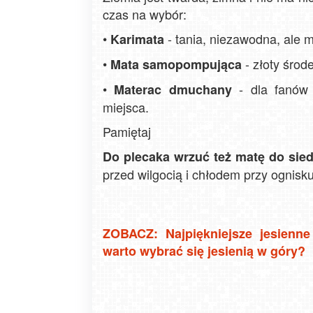
czas na wybór:
•
- tania, niezawodna, ale 
Karimata
•
- złoty środ
Mata samopompująca
•
- dla fanów 
Materac dmuchany
miejsca.
Pamiętaj
Do plecaka wrzuć też matę do sie
przed wilgocią i chłodem przy ognisku
ZOBACZ: Najpiękniejsze jesienne
warto wybrać się jesienią w góry?