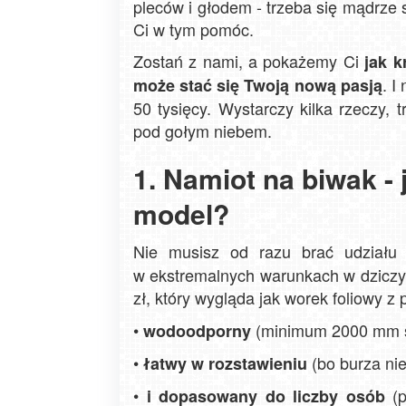
pleców i głodem - trzeba się mądrze 
Ci w tym pomóc.
Zostań z nami, a pokażemy Ci
jak k
. I
może stać się Twoją nową pasją
50 tysięcy. Wystarczy kilka rzeczy,
pod gołym niebem.
1. Namiot na biwak -
model?
Nie musisz od razu brać udziału
w ekstremalnych warunkach w dziczy)
zł, który wygląda jak worek foliowy z
•
(minimum 2000 mm s
wodoodporny
•
(bo burza nie
łatwy w rozstawieniu
•
(p
i dopasowany do liczby osób