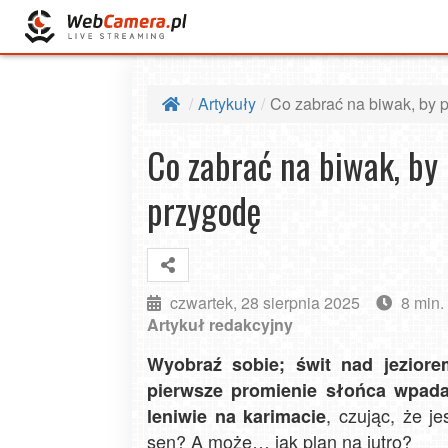
Artykuły
Co zabrać na biwak, by 
Co zabrać na biwak, by
przygodę
czwartek, 28 sierpnia 2025
8 min.
Artykuł redakcyjny
Wyobraź sobie; świt nad jeziore
pierwsze promienie słońca wpadaj
, czując, że j
leniwie na karimacie
sen? A może… jak plan na jutro?