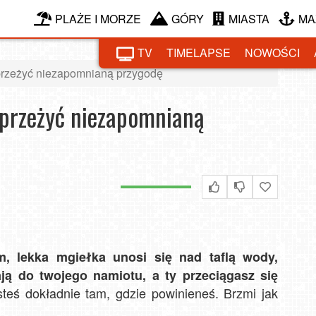
PLAŻE I MORZE
GÓRY
MIASTA
MA
TV
TIMELAPSE
NOWOŚCI
przeżyć niezapomnianą przygodę
 przeżyć niezapomnianą
m, lekka mgiełka unosi się nad taflą wody,
ą do twojego namiotu, a ty przeciągasz się
esteś dokładnie tam, gdzie powinieneś. Brzmi jak