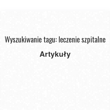
EKUZ
-
Wyszukiwanie tagu: leczenie szpitalne
czym
jest
karta
Artykuły
EKUZ,
jak
ją
wyrobić?
2020-
05-19