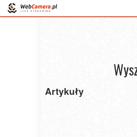
Wysz
Artykuły
Top 3 hotele na Seszelach
2022-11-04