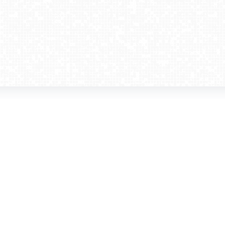
amera dla biznesu
Kontakt
WebCamera Media Sp. z o.o.
 reklamodawców
ul. św. Filipa 23/4
ta
31-150 Kraków
ie oglądać?
tel. +48 12 442 01 86
akt
rencje
webcamera@webcamera.pl
ały FAST
Redakcja