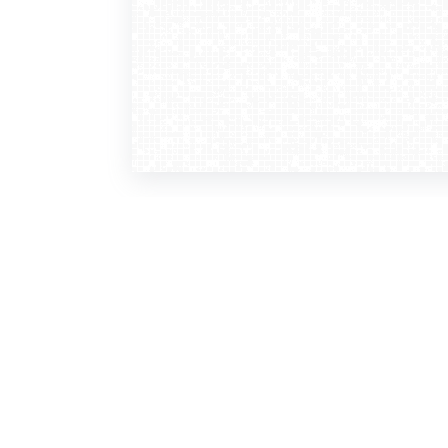
WebCamera
WebC
o serwisie
dla
zasady korzystania
ofer
polityka prywatności
gdz
regulamin zapisu do newslettera
kont
tv - kamery pogodowe
refe
premium
kan