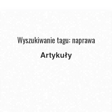
Wyszukiwanie tagu: naprawa
Naprawa
telefonu
–
Artykuły
czy
to
się
opłaca?
2025-
08-11