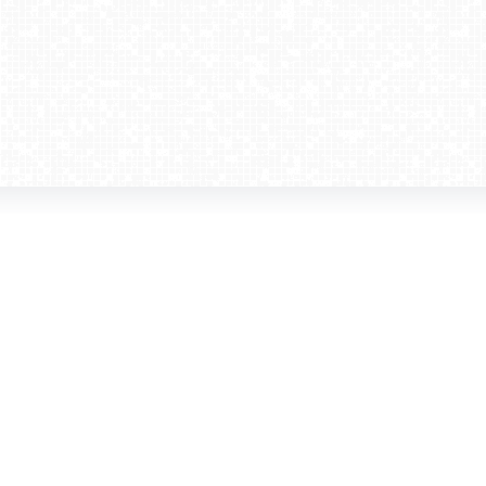
amera dla biznesu
Kontakt
WebCamera Media Sp. z o.o.
 reklamodawców
ul. św. Filipa 23/4
ta
31-150 Kraków
ie oglądać?
tel. +48 12 442 01 86
akt
rencje
webcamera@webcamera.pl
ały FAST
Redakcja