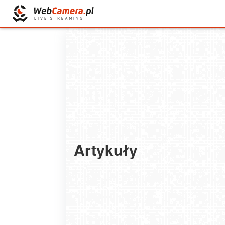
Artykuły
Najpopularniejsze techniki zjazdu na narta
2025-12-04