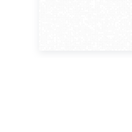
WebCamera
WebC
o serwisie
dla
zasady korzystania
ofer
polityka prywatności
gdz
regulamin zapisu do newslettera
kont
tv - kamery pogodowe
refe
premium
kan