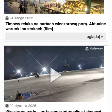
24 lutego 2025
Zimowy relaks na nartach wieczorową porą. Aktualne
warunki na stokach.[film]
oglądaj »
20 stycznia 2025
Gdzie
Wieczorne narty – połączenie adrenaliny i zimowej