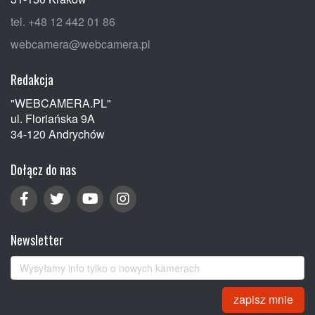
tel. +48 12 442 01 86
webcamera@webcamera.pl
Redakcja
"WEBCAMERA.PL"
ul. Floriańska 9A
34-120 Andrychów
Dołącz do nas
Newsletter
zapisz mnie