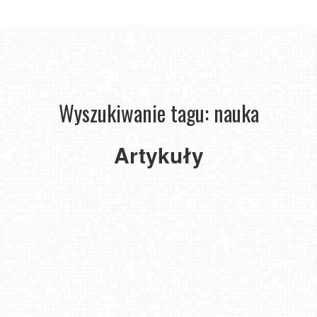
Wyszukiwanie tagu: nauka
Artykuły
Nauka jazdy na nartach: jak bezpiecznie rozpocząć przygodę
ze sportami zimowymi?
Polecane książki o gospodarce
2023-12-30
2023-01-19