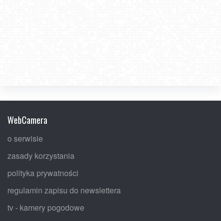
WebCamera
o serwisie
zasady korzystania
polityka prywatności
regulamin zapisu do newslettera
tv - kamery pogodowe