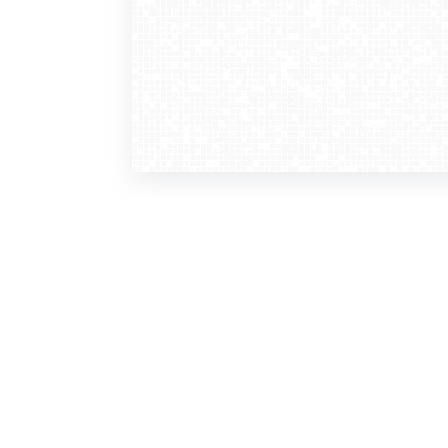
WebCamera
WebC
o serwisie
dla
zasady korzystania
ofer
polityka prywatności
gdz
regulamin zapisu do newslettera
kont
tv - kamery pogodowe
refe
premium
kan