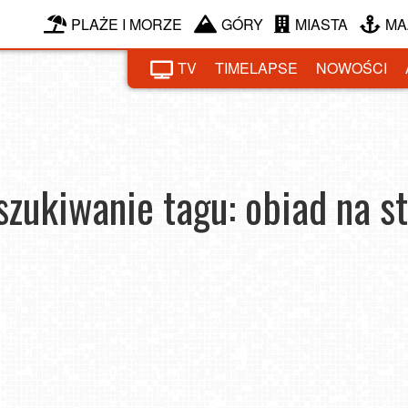
PLAŻE I MORZE
GÓRY
MIASTA
MA
TV
TIMELAPSE
NOWOŚCI
zukiwanie tagu: obiad na s
 na