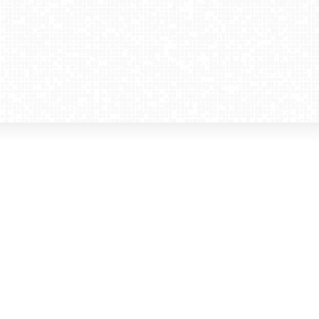
amera dla biznesu
Kontakt
WebCamera Media Sp. z o.o.
 reklamodawców
ul. św. Filipa 23/4
ta
31-150 Kraków
ie oglądać?
tel. +48 12 442 01 86
akt
rencje
webcamera@webcamera.pl
ały FAST
Redakcja