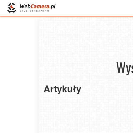
Wys
Artykuły
Co jeść aby mieć dużo siły i czuć się lekko
stoku? 7 kluczowych zasad.
2020-01-03