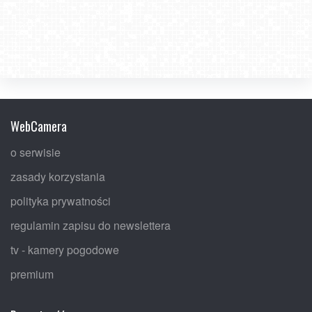
WebCamera
o serwisie
zasady korzystania
polityka prywatności
regulamin zapisu do newslettera
tv - kamery pogodowe
premium