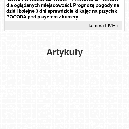
Zanim
dla oglądanych miejscowości. Prognozę pogody na
ruszysz
dziś i kolejne 3 dni sprawdzicie klikając na przycisk
na
POGODA pod playerem z kamery.
skitury
po
kamera LIVE »
świeżym
opadzie
śniegu…
te
Artykuły
rejony
będą
najlepszym
wyborem
2026-
01-08