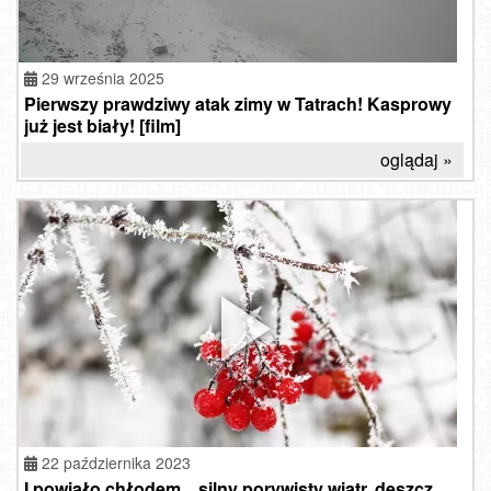
29 września 2025
Pierwszy prawdziwy atak zimy w Tatrach! Kasprowy
już jest biały! [film]
oglądaj »
22 października 2023
I powiało chłodem... silny porywisty wiatr, deszcz