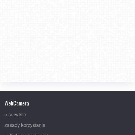
WebCamera
o serwisie
zasady korzystania