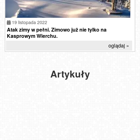
19 listopada 2022
Atak zimy w pełni. Zimowo już nie tylko na
Kasprowym Wierchu.
oglądaj »
Ruszają
sporty
Artykuły
zimowe.
Produkcja
śniegu
także…
2019-
11-24