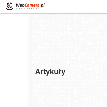
Planujesz zakup roweru na raty
Artykuły
Sprawdź oferty pożyczek firm
pozabankowych
2022-08-23