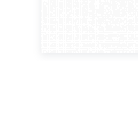
WebCamera
WebC
o serwisie
dla
zasady korzystania
ofer
polityka prywatności
gdz
regulamin zapisu do newslettera
kont
tv - kamery pogodowe
refe
premium
kan