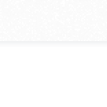
amera dla biznesu
Kontakt
WebCamera Media Sp. z o.o.
 reklamodawców
ul. św. Filipa 23/4
ta
31-150 Kraków
ie oglądać?
tel. +48 12 442 01 86
akt
rencje
webcamera@webcamera.pl
ały FAST
Redakcja