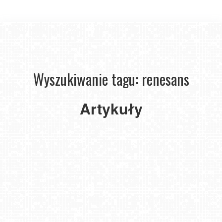
7
bajecznych
Wyszukiwanie tagu: renesans
zamków
Wielkopolski,
które
Artykuły
musisz
zobaczyć
tego
lata.
2025-
05-20