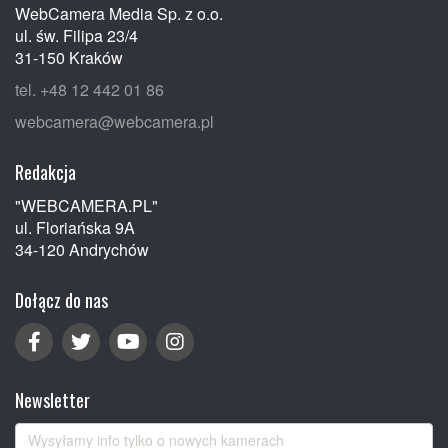
WebCamera Media Sp. z o.o.
ul. św. Filipa 23/4
31-150 Kraków
tel. +48 12 442 01 86
webcamera@webcamera.pl
Redakcja
"WEBCAMERA.PL"
ul. Floriańska 9A
34-120 Andrychów
Dołącz do nas
Newsletter