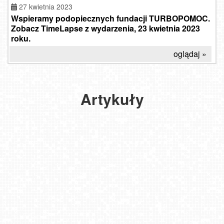
27 kwietnia 2023
Wspieramy podopiecznych fundacji TURBOPOMOC.
SUV
Zobacz TimeLapse z wydarzenia, 23 kwietnia 2023
coupé
roku.
ze
Aktywny
sportowym
oglądaj »
wydech
DNA
-
-
sprawdź
dlaczego
jak
staje
Artykuły
dopasować
się
go
do
popularny?
siebie!
2025-
2022-
03-17
04-26