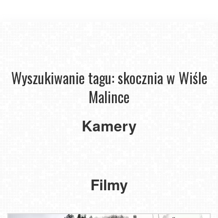
Wyszukiwanie tagu: skocznia w Wiśle
Malince
Wisła
Wisła
Kamery
-
-
skocznia
skocznia
Adama
Adama
Małysza
Małysza
Filmy