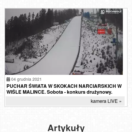
04 grudnia 2021
PUCHAR ŚWIATA W SKOKACH NARCIARSKICH W
WIŚLE MALINCE. Sobota - konkurs drużynowy.
kamera LIVE »
Terminarz
Puchar
zawodów
Świata
Ruszają
Pucharu
w skokach
sporty
Artykuły
Świata
narciarskich
zimowe.
w skokach
2022/23.
Produkcja