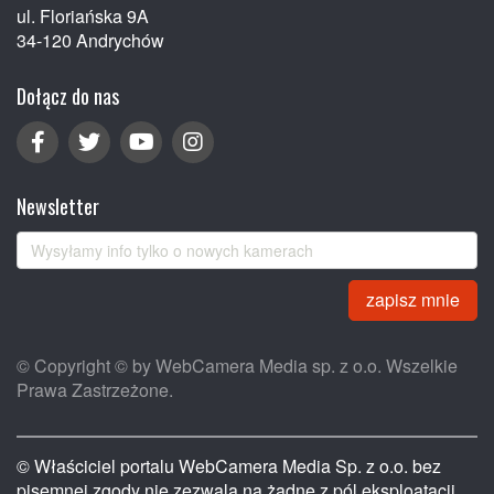
ul. Floriańska 9A
34-120 Andrychów
Dołącz do nas
Newsletter
zapisz mnie
© Copyright © by WebCamera Media sp. z o.o. Wszelkie
Prawa Zastrzeżone.
© Właściciel portalu WebCamera Media Sp. z o.o. bez
pisemnej zgody nie zezwala na żadne z pól eksploatacji