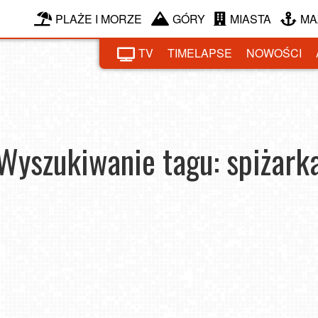
PLAŻE I MORZE
GÓRY
MIASTA
MA
TV
TIMELAPSE
NOWOŚCI
Wyszukiwanie tagu: spiżark
o nie