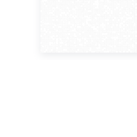
WebCamera
WebC
o serwisie
dla
zasady korzystania
ofer
polityka prywatności
gdz
regulamin zapisu do newslettera
kont
tv - kamery pogodowe
refe
premium
kan