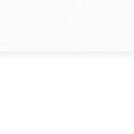
amera dla biznesu
Kontakt
WebCamera Media Sp. z o.o.
 reklamodawców
ul. św. Filipa 23/4
ta
31-150 Kraków
ie oglądać?
tel. +48 12 442 01 86
akt
rencje
webcamera@webcamera.pl
ały FAST
Redakcja