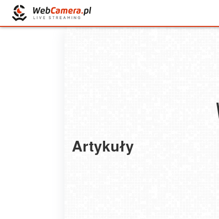
Artykuły
Jak budować zapasy żywności w domu i niczeg
marnować?
2025-06-09