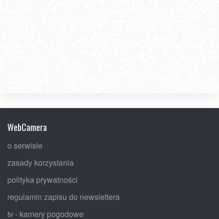
WebCamera
o serwisie
zasady korzystania
polityka prywatności
regulamin zapisu do newslettera
tv - kamery pogodowe