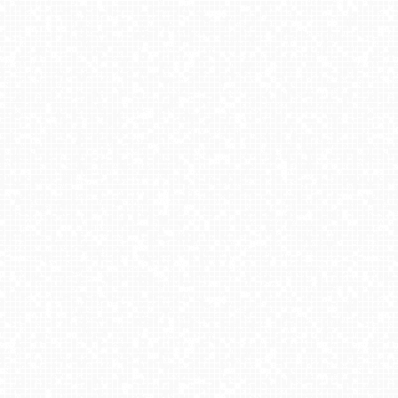
LISIA POLANA w Ustroniu - Nowość
Ski Centrum Strednica Zdiar - górna stacja NOWOŚĆ
Zawoja - Mosorny Groń - Dolna Stacja
Rzyki - widok na dolny stok i orczyk w Czarnym Groniu
Andrychów - widok na Beskid Mały
Master Ski - widok na wyciąg taśmowy NOWOŚĆ
Lądek Zdrój -ski 2
Bania Pasaż - Białka Tatrzańska