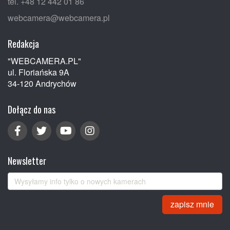
tel. +48 12 442 01 86
webcamera@webcamera.pl
Redakcja
"WEBCAMERA.PL"
ul. Floriańska 9A
34-120 Andrychów
Dołącz do nas
Newsletter
zapisz mnie