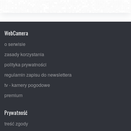
WebCamera
o serwisie
zasady korzystania
polityka prywatności
regulamin zapisu do newslettera
tv - kamery pogodowe
premium
Prywatność
treść zgody