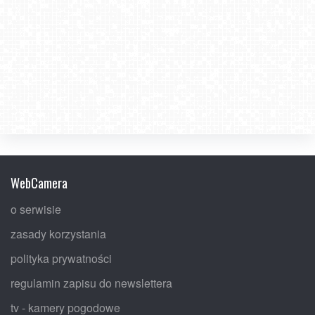
WebCamera
o serwisie
zasady korzystania
polityka prywatności
regulamin zapisu do newslettera
tv - kamery pogodowe