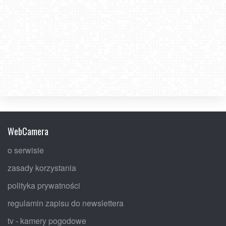
WebCamera
o serwisie
zasady korzystania
polityka prywatności
regulamin zapisu do newslettera
tv - kamery pogodowe