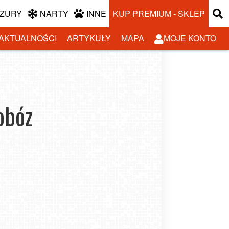
ZURY
NARTY
INNE
KUP PREMIUM - SKLEP
AKTUALNOŚCI
ARTYKUŁY
MAPA
MOJE KONTO
obóz
Obozy młodzieżowe za granicą?
Podpowiadamy, o czym warto
pamiętać przed wyjazdem!
-02-02