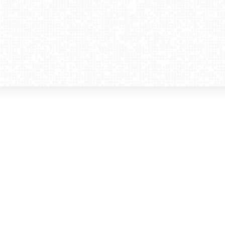
amera dla biznesu
Kontakt
WebCamera Media Sp. z o.o.
 reklamodawców
ul. św. Filipa 23/4
ta
31-150 Kraków
ie oglądać?
tel. +48 12 442 01 86
akt
rencje
webcamera@webcamera.pl
ały FAST
Redakcja