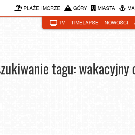
PLAŻE I MORZE
GÓRY
MIASTA
MA
TV
TIMELAPSE
NOWOŚCI
zukiwanie tagu: wakacyjny 
Kolonie i obozy dla dzieci w ofercie
Jak
kolonieiobozy.net zbudowane na pasji i wieloletnim
?
doświadczeniu
2025-11-27
2022