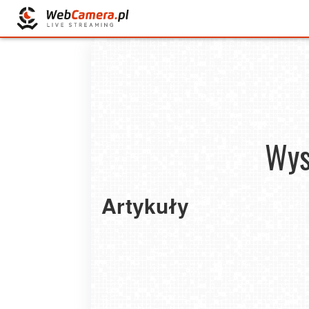
Wys
Artykuły
Letnie przygody, które zmieniają wszystko: 
wybrać obóz marzeń dla Twojego dziecka
2026-01-27