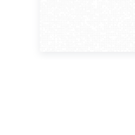
WebCamera
WebC
o serwisie
dla
zasady korzystania
ofer
polityka prywatności
gdz
regulamin zapisu do newslettera
kont
tv - kamery pogodowe
refe
premium
kan