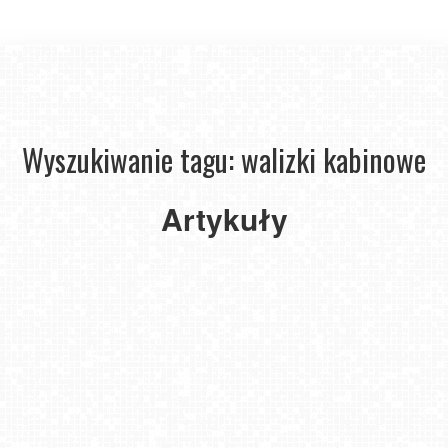
Wyszukiwanie tagu: walizki kabinowe
Jak
Artykuły
wybrać
idealną
walizkę
kabinową?
2021-
07-15