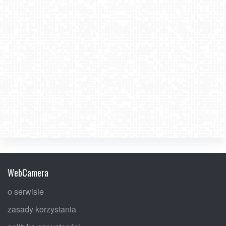
WebCamera
o serwisie
zasady korzystania