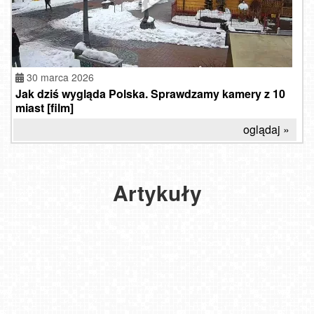
30 marca 2026
Jak dziś wygląda Polska. Sprawdzamy kamery z 10
miast [film]
Czy
oglądaj »
wirtualne
zwiedzanie
najpiękniejszych
zakątków
Artykuły
świata
zastąpi
tradycyjny
wypoczynek?
2023-
08-21