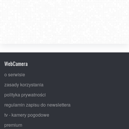
WebCamera
o serwisie
zasady korzystania
polityka prywatności
regulamin zapisu do newslettera
tv - kamery pogodowe
premium