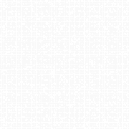
KOZINIEC
SKI
KASINA
-
Zieleniec
-
widok
Sport
ski
na
Arena
dolna
kolej
-
stacja
i
Winterpol
wyciągu
orczyk