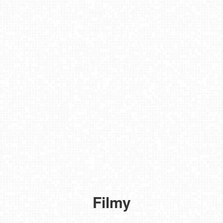
JURGÓW
-
Hawrań
Filmy