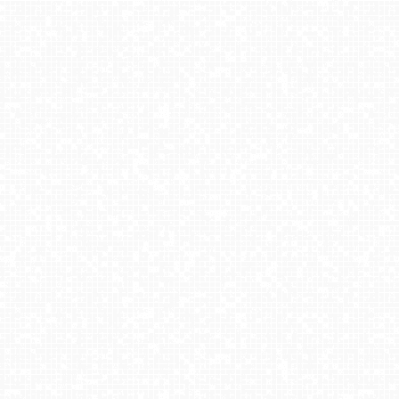
HARENDA
Zieleniec
Zadział
-
Sport
Zieleniec
HENRYK
-
Wisła
widok
Arena
Sport
-
widok
Skolnity
z
Wierchomla
-
Arena
Ski
panoramiczny
Ski&Bike
dolnej
-
Mieszko
–
Krynica
NOWOŚĆ
Park
stacji
Stonoga
NOWOŚĆ
Nartorama
NOWOŚĆ