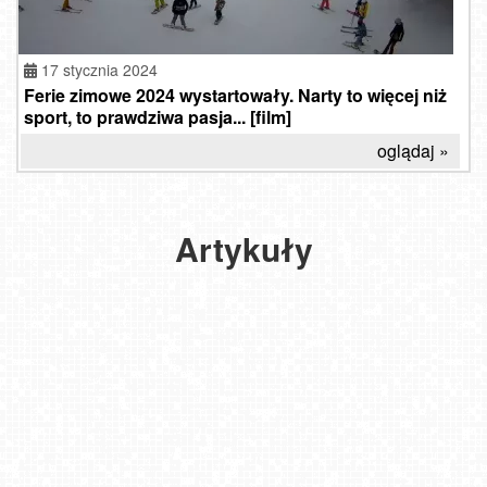
17 stycznia 2024
Ferie zimowe 2024 wystartowały. Narty to więcej niż
sport, to prawdziwa pasja... [film]
Tatrzański
Kurtka
oglądaj »
Oficjalne
Park
narciarska
otwarcie
Narodowy
4F
sezonu
inwestorem
–
narciarskiego
Na
nowego
na
Artykuły
na
narty
wyciągu
co
Nowej
do
narciarskiego
zwrócić
Osadzie
Kazimierza
na
uwagę?
w Wiśle.
Dolnego.
Nosalu?
Opinie
2025-
2025-
2024-
2022-
12-18
02-16
01-03
03-25