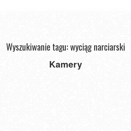
Meander
-
Master
widok
Wyszukiwanie tagu: wyciąg narciarski
Szczawnica
Ski
na
Wyciąg
Słotwiny
Palenica
-
NOSAL
stok
narciarski
Arena
Kasprowy
-
widok
-
Kompleks
w
w
-
Kamery
Wierch
widok
na
widok
Grapa
Oravicach
Bytomiu
widok
-
na
wyciąg
na
Zieleniec
na
-
z
Hala
dolną
taśmowy
stok
-
Słowacji
Sport
górnej
Gąsienicowa
stacje
NOWOŚĆ
NOWOŚĆ
NOWOŚĆ
NOWOŚĆ
Dolina
stacji