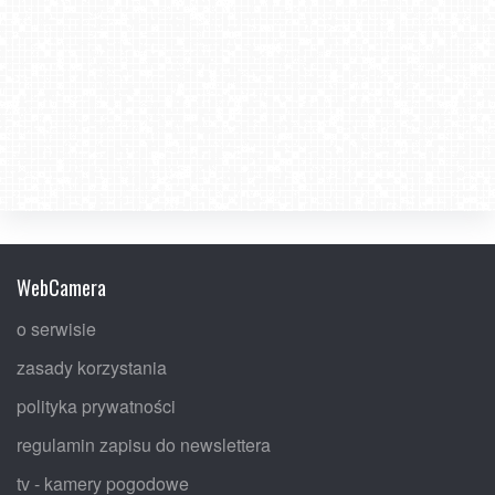
WebCamera
o serwisie
zasady korzystania
polityka prywatności
regulamin zapisu do newslettera
tv - kamery pogodowe