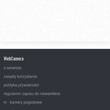
WebCamera
o serwisie
zasady korzystania
polityka prywatności
regulamin zapisu do newslettera
tv - kamery pogodowe