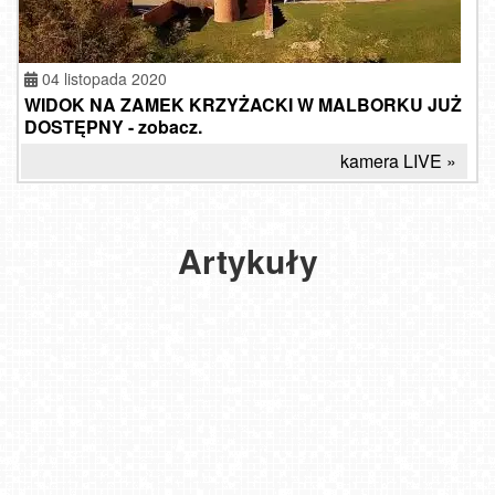
04 listopada 2020
WIDOK NA ZAMEK KRZYŻACKI W MALBORKU JUŻ
DOSTĘPNY - zobacz.
kamera LIVE »
Zamek
w Malborku
-
Największa
Artykuły
ceglana
twierdza
w średniowiecznej
Europie.
2021-
09-18