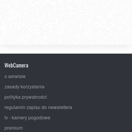
WebCamera
o serwisie
zasady korzystania
polityka prywatności
regulamin zapisu do newslettera
tv - kamery pogodowe
premium