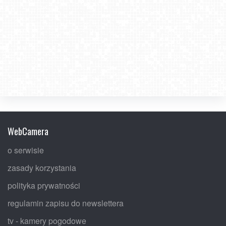
WebCamera
o serwisie
zasady korzystania
polityka prywatności
regulamin zapisu do newslettera
tv - kamery pogodowe