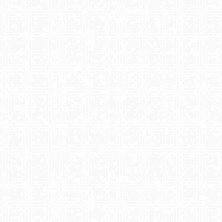
Biała Góra Justynówka - NOWOŚĆ
Wisła Cieńków - Stacja narciarska
Zieleniec Sport Arena - Winterpol
Kraków - Wawel i zakole Wisły
Koziniec SKI
Ski Centrum Strednica Zdiar - górna stacja NOWOŚĆ