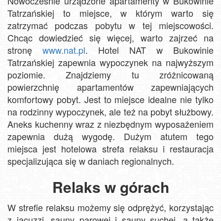
Nowocześnie urządzone apartamenty w Bukowinie
Tatrzańskiej to miejsce, w którym warto się
zatrzymać podczas pobytu w tej miejscowości.
Chcąc dowiedzieć się więcej, warto zajrzeć na
stronę
www.nat.pl
. Hotel NAT w Bukowinie
Tatrzańskiej zapewnia wypoczynek na najwyższym
poziomie. Znajdziemy tu zróżnicowaną
powierzchnię apartamentów zapewniających
komfortowy pobyt. Jest to miejsce idealne nie tylko
na rodzinny wypoczynek, ale też na pobyt służbowy.
Aneks kuchenny wraz z niezbędnym wyposażeniem
zapewnia dużą wygodę. Dużym atutem tego
miejsca jest hotelowa strefa relaksu i restauracja
specjalizująca się w daniach regionalnych.
Relaks w górach
W strefie relaksu możemy się odprężyć, korzystając
z jacuzzi, sauny parowej i sauny suchej, a także