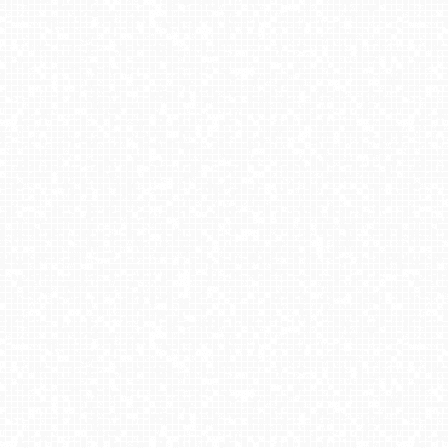
Rzepiska - Tatry
Cieńków - Stacja Narciarska widok z góry
Krynica-Zdrój - widok na deptak
HENRYK - Ski Krynica centrum
Zieleniec Sport Arena - Winterpol W3
Laskowa-ski - widok z dolnej stacji
Harbutowice - Szklana Góra ski blisko Krakowa
Kompleks BESKID Spytkowice - widok z górnej stacji