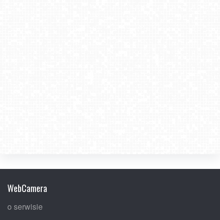
WebCamera
o serwisie