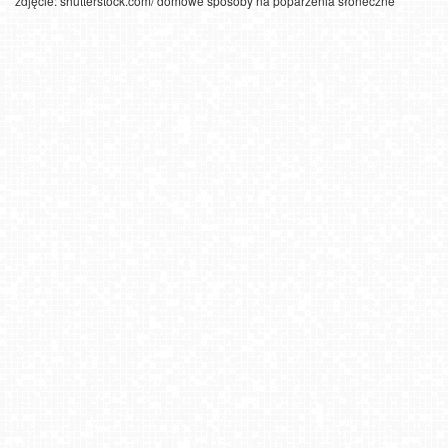
zdjęcie: shutterstock.com/ domowe sposoby na poparzenia słoneczne