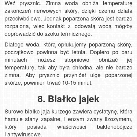
Weź prysznic. Zimna woda obniża temperaturę
zakończeń nerwowych skóry, dzięki czemu działa
przeciwbólowo. Jednak poparzona skóra jest bardzo
rozpalona, więc kontakt z lodowatą wodą mógłby
doprowadzić do szoku termicznego.
Dlatego woda, którą opłukujemy poparzoną skórę,
początkowo powinna być letnia. Dopiero po paru
minutach możesz stopniowo obniżać jej
temperaturę, tak aby była chłodna, ale nie bardzo
zimna. Aby prysznic przyniósł ulgę poparzonej
skórze, powinien trwać 10-15 minut.
8. Białko jajek
Surowe białko jaja kurzego zawiera cystatynę, która
hamuje stany zapalne, i enzym zwany lizozymem,
który posiada właściwości bakteriobójcze
i antywirusowe.