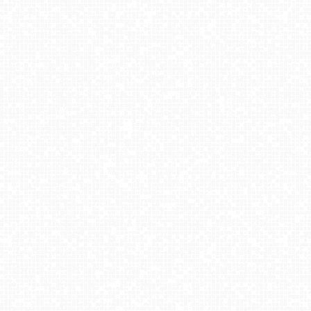
PACZOSKOWO - stok na Kaszubach
Ząb Potoczki
Góra ŻAR - Beskid Mały
Czarny-Groń Polana Pingwina
Wierchomla - widok na trasy
SKI SUCHE - widok na stok
SZCZYRK MOUNTAIN RESORT - GONDOLA
KASPROWY Wierch Live