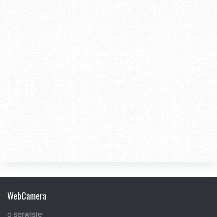
WebCamera
o serwisie