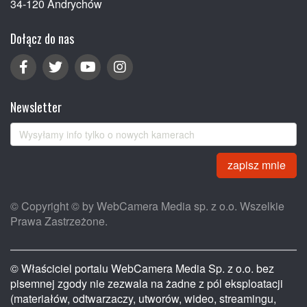
34-120 Andrychów
Dołącz do nas
Newsletter
zapisz mnie
© Copyright © by WebCamera Media sp. z o.o. Wszelkie
Prawa Zastrzeżone.
© Właściciel portalu WebCamera Media Sp. z o.o. bez
pisemnej zgody nie zezwala na żadne z pól eksploatacji
(materiałów, odtwarzaczy, utworów, wideo, streamingu,