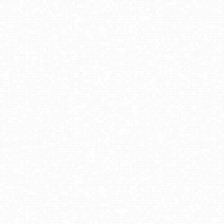
Grapa-Litwinka
Master Ski - widok na wyciąg taśmowy NOWOŚĆ
Gogołów Pod Dziedzicem - widok na stok
Lądek Zdrój -ski 2
Kamery pogodowe z turystycznych miejsc w Polsce [playlista]
Szwajcaria Bałtowska - ośrodek narciarski
Stacja narciarska KamiannaSki - NOWOŚĆ
Ustroń - widok na stok