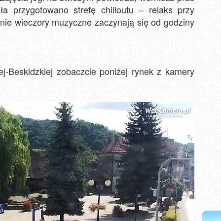
ła przygotowano strefę chilloutu – relaks przy
etnie wieczory muzyczne zaczynają się od godziny
ej-Beskidzkiej zobaczcie poniżej rynek z kamery
ówki NOWOŚĆ
Władysławowo - widok na plażę - NOWOŚĆ