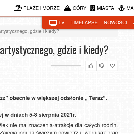
PLAŻE I MORZE
GÓRY
MIASTA
MA
TV
TIMELAPSE
NOWOŚCI
rtystycznego, gdzie i kiedy?
artystycznego, gdzie i kiedy?
zz” obecnie w większej odsłonie „ Teraz”.
 w dniach 5-8 sierpnia 2021r.
ek nie ma znaczenia-atrakcje dla całych rodzin.
 Zajęcia jogi na świeżym powietrzu, wernisaż prac