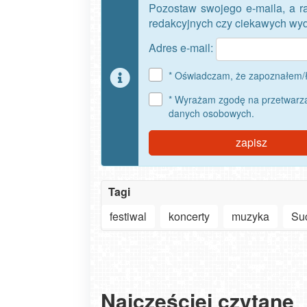
Pozostaw swojego e-maila, a r
redakcyjnych czy ciekawych wyda
Adres e-mail:
* Oświadczam, że zapoznałem/ł
* Wyrażam zgodę na przetwarza
danych osobowych.
zapisz
Tagi
festiwal
koncerty
muzyka
Su
Najczęściej czytane
Szanowny użytkowniku APLIKACJI - ważne