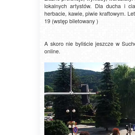
lokalnych artystów. Dla ducha i cia
herbacie, kawie, piwie kraftowym. L
19 (wstęp biletowany )
A skoro nie byliście jeszcze w Such
online.
Zakopane - widok na deptak Krup