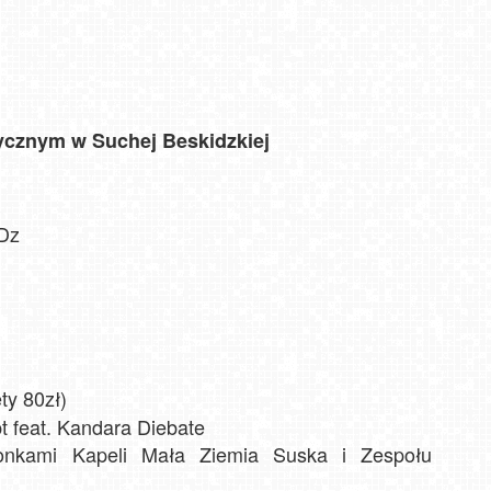
K
Ziel
Ka
G
PKL
Wi
górn
tycznym w Suchej Beskidzkiej
wi
KDz
ety 80zł)
 feat. Kandara Diebate
onkami Kapeli Mała Ziemia Suska i Zespołu