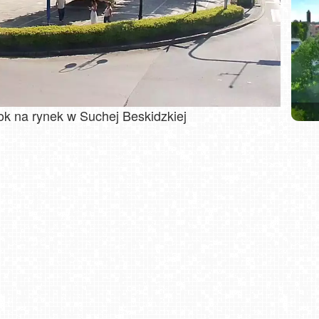
ok na rynek w Suchej Beskidzkiej
HEN
K
Jaw
Spyt
wi
SKI 