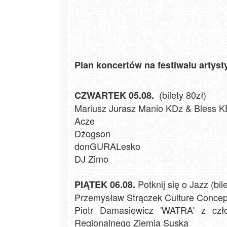
Plan koncertów na festiwalu artys
(bilety 80zł)
CZWARTEK 05.08.
Mariusz Jurasz Manio KDz & Bless 
Acze
Dżogson
donGURALesko
DJ Zimo
Potknij się o Jazz (bil
PIĄTEK 06.08.
Przemysław Strączek Culture Concept
Piotr Damasiewicz 'WATRA' z czł
Regionalnego Ziemia Suska