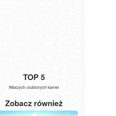
TOP 5
Waszych ulubionych kamer
Kołobrzeg - widok na molo
ŁEBA - 
Zobacz również