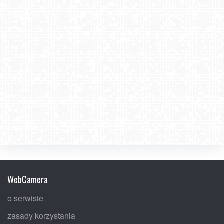
WebCamera
o serwisie
zasady korzystania