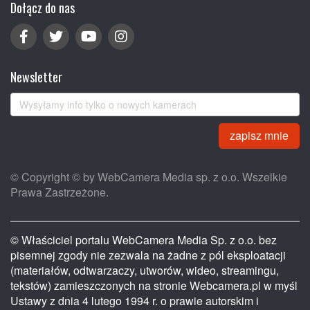
Dołącz do nas
Newsletter
zapisz mnie
© Copyright © by WebCamera Media sp. z o.o. Wszelkie
Prawa Zastrzeżone.
© Właściciel portalu WebCamera Media Sp. z o.o. bez
pisemnej zgody nie zezwala na żadne z pól eksploatacji
(materiałów, odtwarzaczy, utworów, wideo, streamingu,
tekstów) zamieszczonych na stronie Webcamera.pl w myśl
Ustawy z dnia 4 lutego 1994 r. o prawie autorskim i