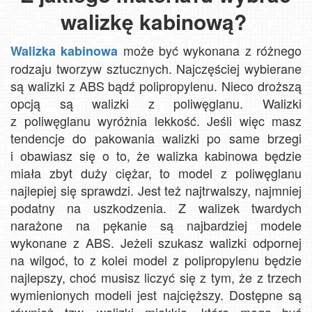
walizkę kabinową?
może być wykonana z różnego
Walizka kabinowa
rodzaju tworzyw sztucznych. Najczęściej wybierane
są walizki z ABS bądź polipropylenu. Nieco droższą
opcją są walizki z poliwęglanu. Walizki
z poliwęglanu wyróżnia lekkość. Jeśli więc masz
tendencje do pakowania walizki po same brzegi
i obawiasz się o to, że walizka kabinowa będzie
miała zbyt duży ciężar, to model z poliwęglanu
najlepiej się sprawdzi. Jest też najtrwalszy, najmniej
podatny na uszkodzenia. Z walizek twardych
narażone na pękanie są najbardziej modele
wykonane z ABS. Jeżeli szukasz walizki odpornej
na wilgoć, to z kolei model z polipropylenu będzie
najlepszy, choć musisz liczyć się z tym, że z trzech
wymienionych modeli jest najcięższy. Dostępne są
również tzw. walizki miękkie, które mogą być