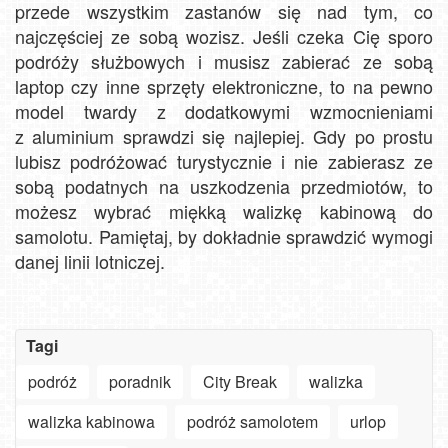
przede wszystkim zastanów się nad tym, co
najczęściej ze sobą wozisz. Jeśli czeka Cię sporo
podróży służbowych i musisz zabierać ze sobą
laptop czy inne sprzęty elektroniczne, to na pewno
model twardy z dodatkowymi wzmocnieniami
z aluminium sprawdzi się najlepiej. Gdy po prostu
lubisz podróżować turystycznie i nie zabierasz ze
sobą podatnych na uszkodzenia przedmiotów, to
możesz wybrać miękką walizkę kabinową do
samolotu. Pamiętaj, by dokładnie sprawdzić wymogi
danej linii lotniczej.
Tagi
podróż
poradnik
City Break
walizka
walizka kabinowa
podróż samolotem
urlop
Szanowny
użytkowniku