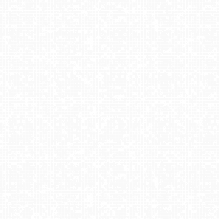
HOTEL BUCZYŃSKI w Świeradowie - NOWOŚĆ
Laskowa-ski - widok z dolnej stacji
Tatry na żywo - Rzepiska