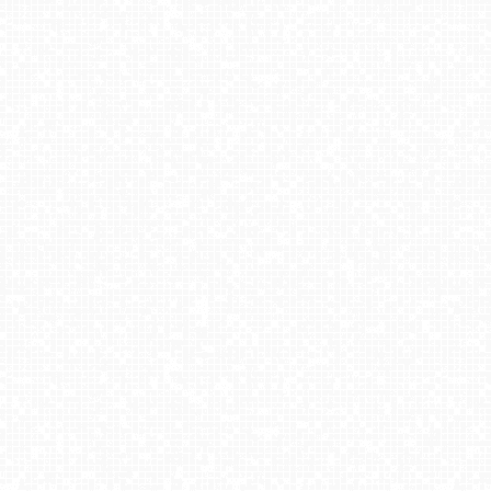
Kompleks narciarski - SŁOTWINY
Góra Żar - widok na Kozubnik
Czerwienne SKI
Góra ŻAR - Beskid Mały
Kasprowy - Panorama
Kamienica - Bolesławów
Gogołów Pod Dziedzicem - widok na stok
SZCZYRK MOUNTAIN RESORT - Hala Skrzyczeńska pośrednia