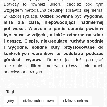
Dotyczy to również ubioru, chociaż pod tym
względem metoda „na cebulkę” sprawdzi się niemal
w każdej sytuacji.
Odzież powinna być wygodna,
miła dla ciała, niepowodująca nadmiernej
potliwości. Wierzchnie partie ubrania powinny
być łatwe w zdjęciu, a także odporne na wiatr
i deszcz. Ciepłe, niekrępujące ruchów spodnie
i wygodne, solidne buty przystosowane do
konkretnych warunków to podstawa podczas
. Dobrze jest też pamiętać
górskich wypraw
o kremie z filtrem, nakryciu głowy i okularach
przeciwsłonecznych.
Tagi
Szanowny
góry
odzież outdoorowa
odzież sportowa
użytkowniku