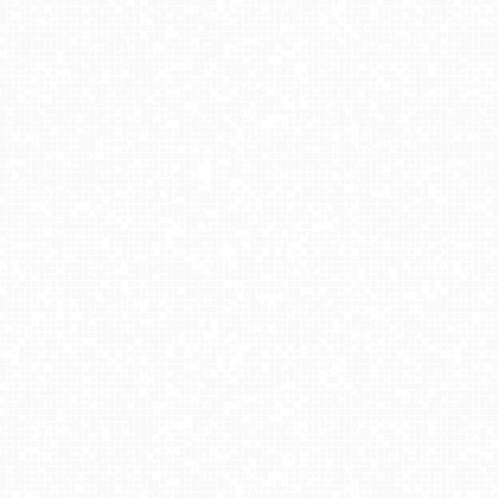
COS - SKRZYCZNE
KRUPÓWKI - deptak Live