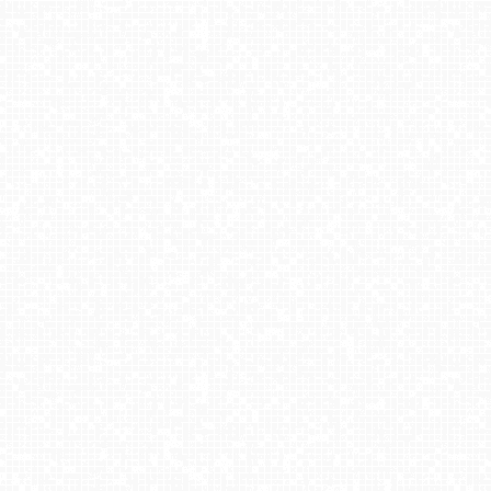
Harbutowice - Szklana Góra ski blisko Krakowa
Cieńków - Stacja Narciarska widok z góry
Laskowa-ski - widok na trasy
Karpacz - widok na deptak
Zieleniec Sport Arena – Nartorama orczyk
Jaworzyna Krynicka - widok na kolej Harnaś Express NOWOŚĆ
U Jędrola Stacja górna
Krupówki - widok na deptak