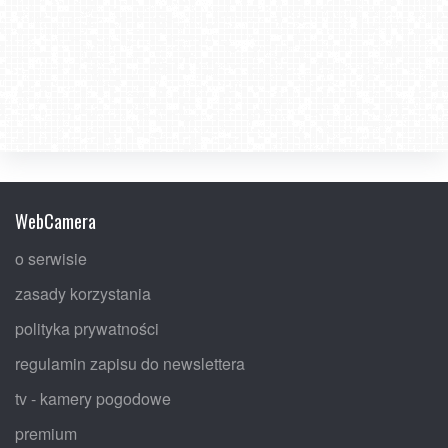
WebCamera
o serwisie
zasady korzystania
polityka prywatności
regulamin zapisu do newslettera
tv - kamery pogodowe
premium