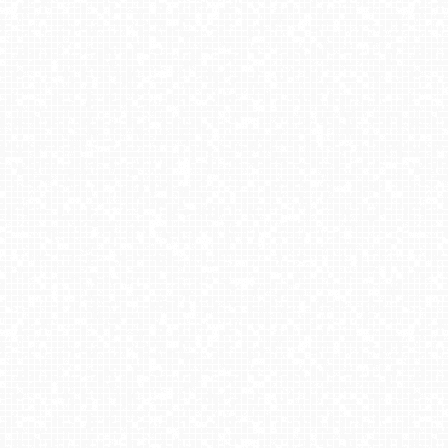
GDYNIA - widok na plażę i marinę
50 najpiękniejszych PLAŻ w Polsce PREMIUM