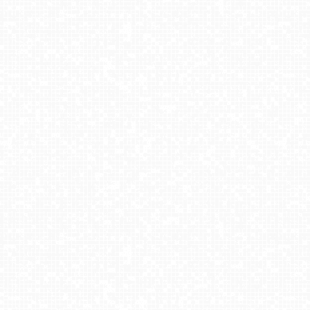
Krynica Morska - widok na plażę
USTKA - widok z pylonu na plażę
MIELNO - widok na promenadę NOWOŚĆ
GDAŃSK - widok na Stare Miasto
NIECHORZE - panoramiczny widok na plażę
Kołobrzeg - Marina LIVE
JAROSŁAWIEC - widok na plażę
Gdańsk - widok na PLAŻĘ STOGI NOWOŚĆ