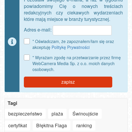
powiadomimy Cię o nowych treściach
redakcyjnych czy ciekawych wydarzeniach
które mają miejsce w branży turystycznej.
Adres e-mail:
* Oświadczam, że zapoznałem/łam się oraz
akceptuję
Politykę Prywatności
* Wyrażam zgodę na przetwarzanie przez firmę
WebCamera Media Sp. z o.o. moich danych
osobowych.
zapisz
Tagi
bezpieczeństwo
plaża
Świnoujście
Szanowny
certyfikat
Błękitna Flaga
ranking
użytkowniku