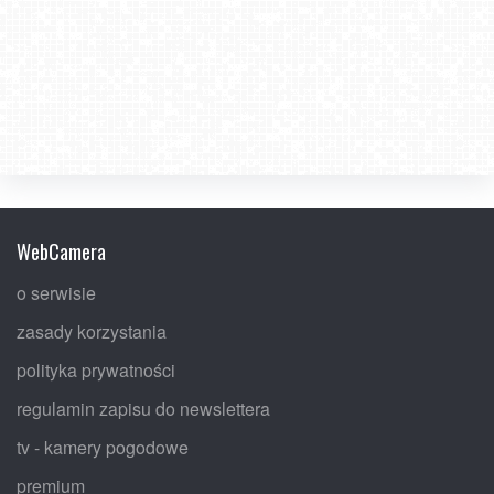
WebCamera
o serwisie
zasady korzystania
polityka prywatności
regulamin zapisu do newslettera
tv - kamery pogodowe
premium