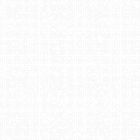
Beskid Sport Arena - SZCZYRK
Butorowy Wierch
Białka Tatrzańska - KANIÓWKA-ski