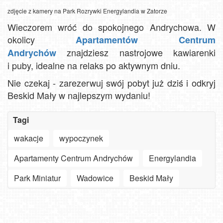
zdjęcie z kamery na Park Rozrywki Energylandia w Zatorze
Wieczorem wróć do spokojnego Andrychowa. W
okolicy
Apartamentów Centrum
znajdziesz nastrojowe kawiarenki
Andrychów
i puby, idealne na relaks po aktywnym dniu.
Nie czekaj - zarezerwuj swój pobyt już dziś i odkryj
Beskid Mały w najlepszym wydaniu!
Tagi
wakacje
wypoczynek
Apartamenty Centrum Andrychów
Energylandia
Szanowny
użytkowniku
Park Miniatur
Wadowice
Beskid Mały
APLIKACJI
-
Jak
Wadowice
GDYNIA
ważne
turyści
Andrychów
Bielsko-
-
-
zmiany
szukają
Oglądaj
-
Andrychów
Biała
Bielsko-
Kęty
OŚWIĘCIM
widok
Żywiec
MIELNO
widok
w aplikacjach
słońca
30.
plaże,
widok
-
-
Biała
-
-
na
-
-
na
na
nad
Góralski
deptaki,