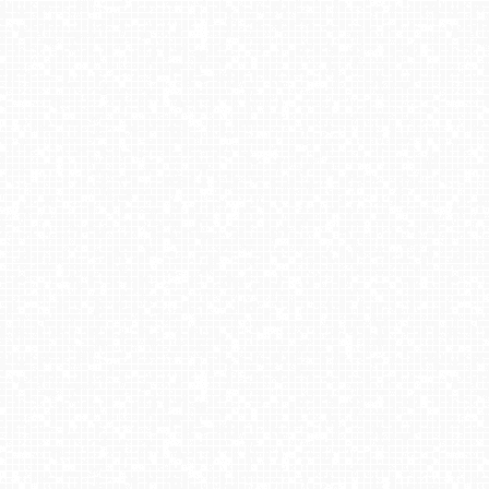
Centrum Sportu - KOLOROWA w Karpaczu
Zieleniec Sport Arena - Winterpol W3
Wisła - skocznia Adama Małysza
Trzepowo - widok na stok
Koziniec SKI