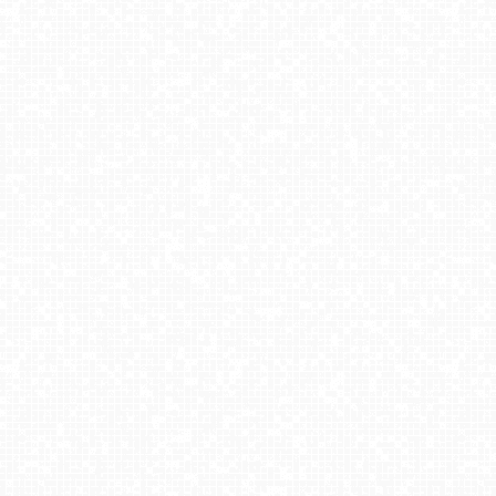
Ząb Potoczki
CIENIAWA - Ski
Stacja Narciarska Trzepowo
Ski Centrum Strednica Zdiar - stacja dolna NOWOŚĆ
Jezioro Białe - Okuninka
Zieleniec Sport Arena - Gryglówka
Winterpol Karpacz Biały Jar
Zadział - widok na stok NOWOŚĆ