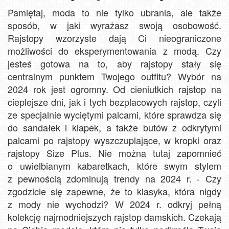
Pamiętaj, moda to nie tylko ubrania, ale także
sposób, w jaki wyrażasz swoją osobowość.
Rajstopy wzorzyste dają Ci nieograniczone
możliwości do eksperymentowania z modą. Czy
jesteś gotowa na to, aby rajstopy stały się
centralnym punktem Twojego outfitu? Wybór na
2024 rok jest ogromny. Od cieniutkich rajstop na
cieplejsze dni, jak i tych bezplacowych rajstop, czyli
ze specjalnie wyciętymi palcami, które sprawdza się
do sandałek i klapek, a także butów z odkrytymi
palcami po rajstopy wyszczuplające, w kropki oraz
rajstopy Size Plus. Nie można tutaj zapomnieć
o uwielbianym kabaretkach, które swym stylem
z pewnością zdominują trendy na 2024 r. - Czy
zgodzicie się zapewne, że to klasyka, która nigdy
z mody nie wychodzi? W 2024 r. odkryj pełną
kolekcję najmodniejszych rajstop damskich. Czekają