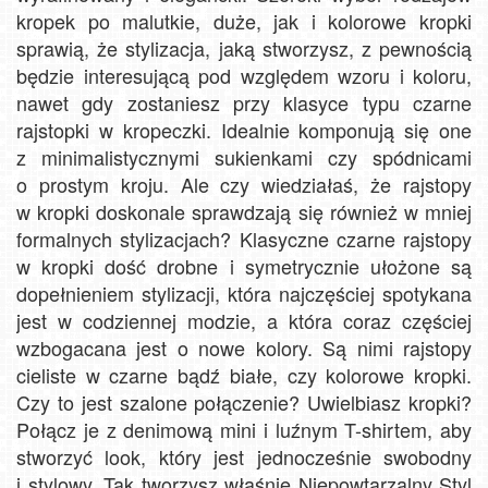
kropek po malutkie, duże, jak i kolorowe kropki
sprawią, że stylizacja, jaką stworzysz, z pewnością
będzie interesującą pod względem wzoru i koloru,
nawet gdy zostaniesz przy klasyce typu czarne
rajstopki w kropeczki. Idealnie komponują się one
z minimalistycznymi sukienkami czy spódnicami
o prostym kroju. Ale czy wiedziałaś, że rajstopy
w kropki doskonale sprawdzają się również w mniej
formalnych stylizacjach? Klasyczne czarne rajstopy
w kropki dość drobne i symetrycznie ułożone są
dopełnieniem stylizacji, która najczęściej spotykana
jest w codziennej modzie, a która coraz częściej
wzbogacana jest o nowe kolory. Są nimi rajstopy
cieliste w czarne bądź białe, czy kolorowe kropki.
Czy to jest szalone połączenie? Uwielbiasz kropki?
Połącz je z denimową mini i luźnym T-shirtem, aby
stworzyć look, który jest jednocześnie swobodny
i stylowy. Tak tworzysz właśnie Niepowtarzalny Styl