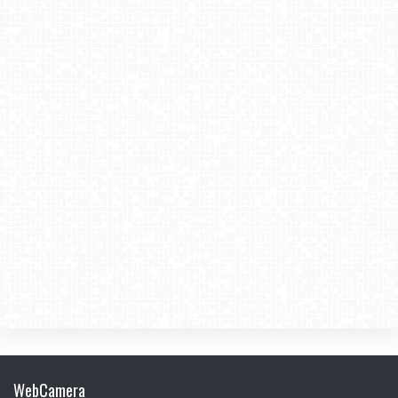
WebCamera