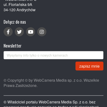
ul. Floriańska 9A
34-120 Andrychów
Dołącz do nas
Newsletter
zapisz mnie
© Copyright © by WebCamera Media sp. z o.o. Wszelkie
Prawa Zastrzeżone.
© Właściciel portalu WebCamera Media Sp. z o.o. bez