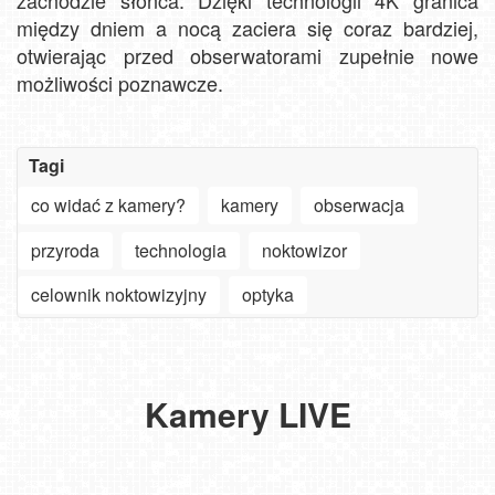
między dniem a nocą zaciera się coraz bardziej,
otwierając przed obserwatorami zupełnie nowe
możliwości poznawcze.
Tagi
co widać z kamery?
kamery
obserwacja
przyroda
technologia
noktowizor
Szanowny
użytkowniku
celownik noktowizyjny
optyka
APLIKACJI
-
Jak
ważne
turyści
zmiany
szukają
Oglądaj
w aplikacjach
słońca
30.
plaże,
Kazimierz
Hala
na
nad
Góralski
deptaki,
Kamery LIVE
Dolny
Miziowa
Smart
Bałtykiem?
Festiwal
miasta
NOWOŚĆ
Stok
-
TV,
Zobacz,
w
i
-
Narciarski
NOWOŚĆ
LG,
jaki
Bachledce:
góry
Pakiet
Android
plażowicze
Tradycja,
bez
6
oraz
mają
gwiazdy
ograniczeń.