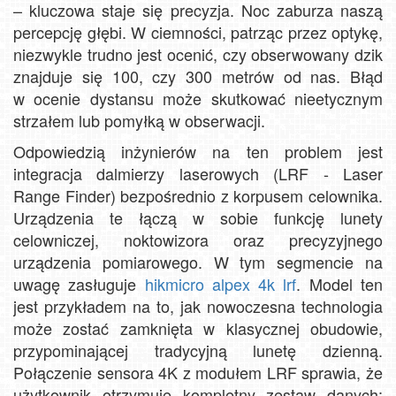
– kluczowa staje się precyzja. Noc zaburza naszą
percepcję głębi. W ciemności, patrząc przez optykę,
niezwykle trudno jest ocenić, czy obserwowany dzik
znajduje się 100, czy 300 metrów od nas. Błąd
w ocenie dystansu może skutkować nieetycznym
strzałem lub pomyłką w obserwacji.
Odpowiedzią inżynierów na ten problem jest
integracja dalmierzy laserowych (LRF - Laser
Range Finder) bezpośrednio z korpusem celownika.
Urządzenia te łączą w sobie funkcję lunety
celowniczej, noktowizora oraz precyzyjnego
urządzenia pomiarowego. W tym segmencie na
uwagę zasługuje
hikmicro alpex 4k lrf
. Model ten
jest przykładem na to, jak nowoczesna technologia
może zostać zamknięta w klasycznej obudowie,
przypominającej tradycyjną lunetę dzienną.
Połączenie sensora 4K z modułem LRF sprawia, że
użytkownik otrzymuje kompletny zestaw danych: