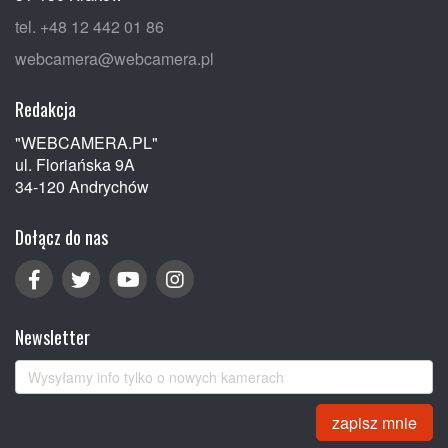
tel. +48 12 442 01 86
webcamera@webcamera.pl
Redakcja
"WEBCAMERA.PL"
ul. Floriańska 9A
34-120 Andrychów
Dołącz do nas
Newsletter
zapisz mnie