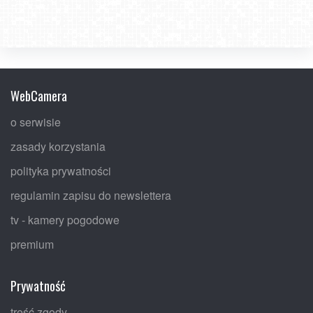
WebCamera
o serwisie
zasady korzystania
polityka prywatności
regulamin zapisu do newslettera
tv - kamery pogodowe
premium
Prywatność
treść zgody