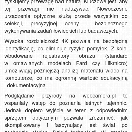
zyskujemy przewagę nad naturą. Kluczowe jest, aby
tej przewagi nie nadużywać. Nowoczesne
urządzenia optyczne służą przede wszystkim do
selekcji, precyzyjnej oceny i bezpiecznego
wykonywania zadań łowieckich lub badawczych.
Wysoka rozdzielczość 4K pozwala na bezbłędną
identyfikację, co eliminuje ryzyko pomyłek. Z kolei
wbudowane rejestratory obrazu (standard
w omawianych modelach Pard czy Hikmicro)
umożliwiają późniejszą analizę materiału wideo na
komputerze, co ma ogromną wartość edukacyjną
i dokumentacyjną.
Podglądanie przyrody na webcamera.pl to
wspaniały wstęp do poznania leśnych tajemnic.
Jednak dopiero wyjście w teren z odpowiednim
sprzętem optycznym pozwala zrozumieć, jak
skomplikowany i fascynujący jest świat po
zachodzie słońca. Dzięki technologii 4K granica