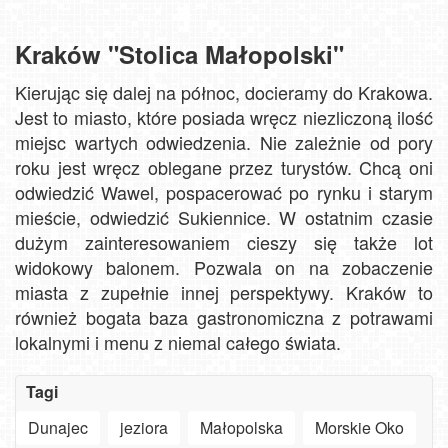
Kraków "Stolica Małopolski"
Kierując się dalej na północ, docieramy do Krakowa.
Jest to miasto, które posiada wręcz niezliczoną ilość
miejsc wartych odwiedzenia. Nie zależnie od pory
roku jest wręcz oblegane przez turystów. Chcą oni
odwiedzić Wawel, pospacerować po rynku i starym
mieście, odwiedzić Sukiennice. W ostatnim czasie
dużym zainteresowaniem cieszy się także lot
widokowy balonem. Pozwala on na zobaczenie
miasta z zupełnie innej perspektywy. Kraków to
również bogata baza gastronomiczna z potrawami
lokalnymi i menu z niemal całego świata.
Szanowny
użytkowniku
APLIKACJI
Tagi
-
Jak
ważne
turyści
Dunajec
jeziora
Małopolska
Morskie Oko
zmiany
szukają
Oglądaj
w aplikacjach
słońca
30.
plaże,