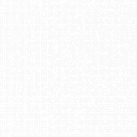
Krupówki Dolne - widok na deptak
HENRYK - Ski Krynica