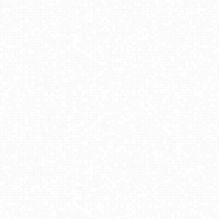
Białka Tatrzańska - Kotelnica
Beskid Sport Arena - SZCZYRK
Butorowy Wierch
Bania - Białka Tatrzańska
NOSAL - widok na stok NOWOŚĆ
BUKOVINA Resort - widok na hotel, termy i spa