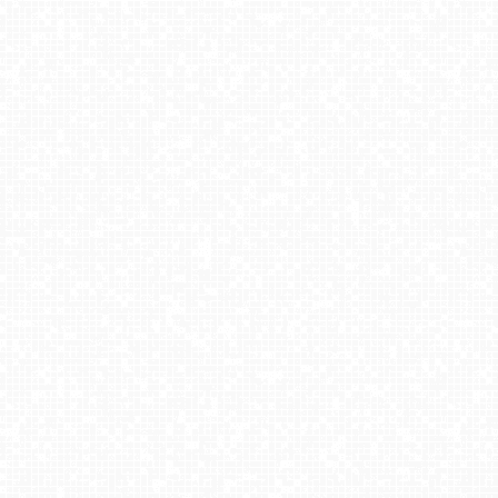
Białka Tatrzańska - KANIÓWKA-ski
SŁOTWINY ARENA Krynica-Zdrój
Jaworzyna Krynicka - widok na trasy nr 2
HOTEL BUCZYŃSKI w Świeradowie - NOWOŚĆ
Węgierska Górka - NOWOŚĆ
PACZOSKOWO - stok na Kaszubach
Białka Tatrzańska - Kotelnica
Olczan-ski Turnia - widok na stok