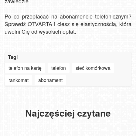
zawiedzie.
Po co przepłacać na abonamencie telefonicznym?
Sprawdź OTVARTA i ciesz się elastycznością, która
uwolni Cię od wysokich opłat.
Szanowny
użytkowniku
APLIKACJI
Tagi
-
Jak
ważne
turyści
telefon na kartę
telefon
sieć komórkowa
zmiany
szukają
Oglądaj
w aplikacjach
słońca
30.
plaże,
na
nad
Góralski
deptaki,
rankomat
abonament
Smart
Bałtykiem?
Festiwal
miasta
NOWOŚĆ
TV,
Zobacz,
w
i
-
LG,
jaki
Bachledce:
góry
Pakiet
Android
plażowicze
Tradycja,
bez
6
oraz
mają
gwiazdy
ograniczeń.
Najczęściej czytane
miesięcy
iOS
na
i
Wybierz
Premium,
od
to
niezapomniane
WebCamera
kup
WebCamera.pl
sposób.
emocje!
PREMIUM!
USTKA
i
-
MIELNO
oglądaj
Bielsko-