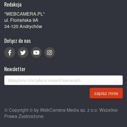
Redakcja
"WEBCAMERA.PL"
ul. Floriańska 9A
34-120 Andrychów
Dołącz do nas
Newsletter
zapisz mnie
© Copyright © by WebCamera Media sp. z o.o. Wszelkie
Prawa Zastrzeżone.