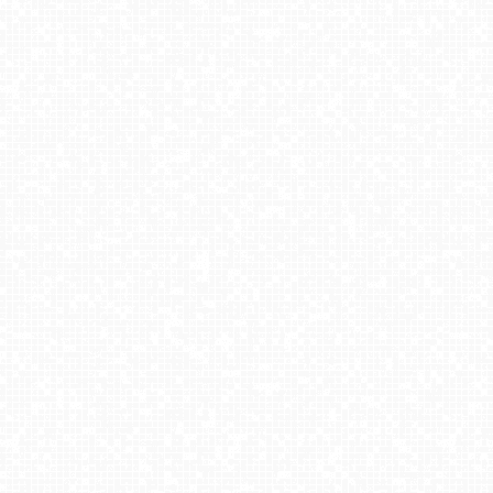
TERMY BUKOVINA
MASTER-ski Tylicz
Hotel Stok w Wiśle - widok na tor saneczkowy
Beskid Sport Arena - SZCZYRK
HENRYK - Ski Krynica
PKL Góra Parkowa - widok z wieży widokowej NOWOŚĆ
WISŁA HOTEL STOK - górna stacja
Rzepiska - Tatry