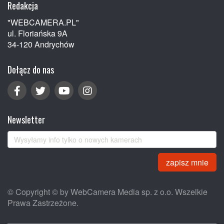
Redakcja
"WEBCAMERA.PL"
ul. Floriańska 9A
34-120 Andrychów
Dołącz do nas
Newsletter
zapisz mnie
© Copyright © by WebCamera Media sp. z o.o. Wszelkie
Prawa Zastrzeżone.