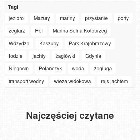
Tagi
jezioro
Mazury
mariny
przystanie
porty
żeglarz
Hel
Marina Solna Kołobrzeg
Szanowny
Wdzydze
Kaszuby
Park Krajobrazowy
użytkowniku
APLIKACJI
łodzie
jachty
żaglówki
Gdynia
-
Jak
ważne
turyści
Niegocin
Polańczyk
woda
żegluga
zmiany
szukają
Oglądaj
w aplikacjach
słońca
30.
plaże,
na
nad
Góralski
deptaki,
transport wodny
wieża widokowa
rejs jachtem
Smart
Bałtykiem?
Festiwal
miasta
NOWOŚĆ
TV,
Zobacz,
w
i
-
LG,
jaki
Bachledce:
góry
Pakiet
Android
plażowicze
Tradycja,
bez
6
oraz
mają
gwiazdy
ograniczeń.
Najczęściej czytane
miesięcy
iOS
na
i
Wybierz
Premium,
od
to
niezapomniane
WebCamera
kup
WebCamera.pl
sposób.
emocje!
PREMIUM!
USTKA
i
-
MIELNO
oglądaj
Bielsko-