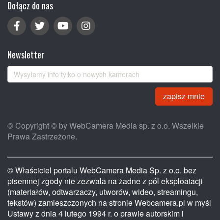
Dołącz do nas
Newsletter
zapisz mnie
© Copyright © by WebCamera Media sp. z o.o. Wszelkie
Prawa Zastrzeżone.
© Właściciel portalu WebCamera Media Sp. z o.o. bez
pisemnej zgody nie zezwala na żadne z pól eksploatacji
(materiałów, odtwarzaczy, utworów, wideo, streamingu,
tekstów) zamieszczonych na stronie Webcamera.pl w myśl
Ustawy z dnia 4 lutego 1994 r. o prawie autorskim i