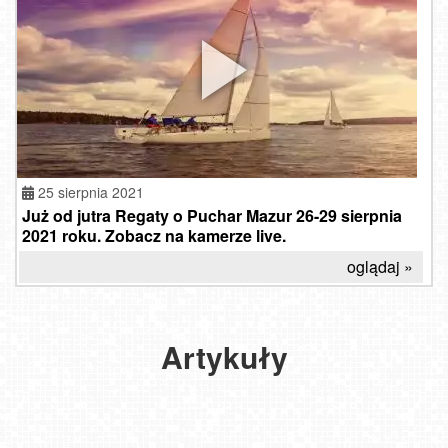
ZESTAWIENIE
MARIN,
PRZYSTANI
I
PORTÓW.
25 sierpnia 2021
Jesień
Na
Już od jutra Regaty o Puchar Mazur 26-29 sierpnia
której
Czarter
to
2021 roku. Zobacz na kamerze live.
przystani
jachtów
idealny
zdobędziesz
oglądaj »
-
czas
patent
Chorwacja
na
żeglarza?
Gdzie
już
poszukiwania
pozostawisz
na
jachtu
Artykuły
swoją
Ciebie
na
żaglówkę
bez
czeka
lato!
obaw?
2022-
2021-
2019-
01-18
11-09
07-15