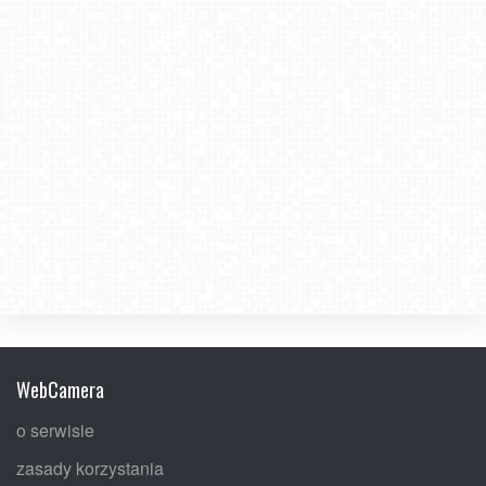
WebCamera
o serwisie
zasady korzystania